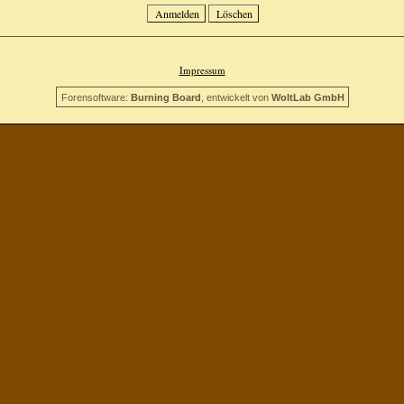
Impressum
Forensoftware:
Burning Board
, entwickelt von
WoltLab GmbH