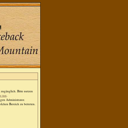
zugänglich. Bitte nutzen
er tun
.
igen Administrator.
lchen Bereich zu betreten.