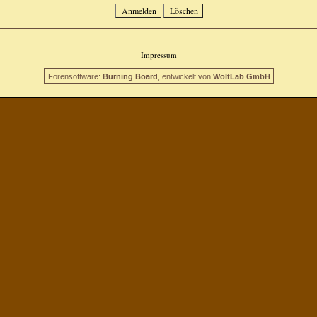
Impressum
Forensoftware:
Burning Board
, entwickelt von
WoltLab GmbH