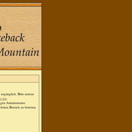
zugänglich. Bitte nutzen
er tun
.
igen Administrator.
lchen Bereich zu betreten.