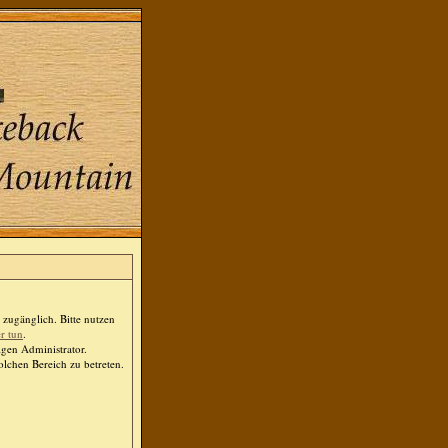
zugänglich. Bitte nutzen
er tun
.
igen Administrator.
lchen Bereich zu betreten.