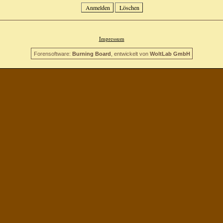
Impressum
Forensoftware:
Burning Board
, entwickelt von
WoltLab GmbH