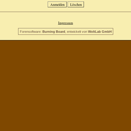
Impressum
Forensoftware:
Burning Board
, entwickelt von
WoltLab GmbH