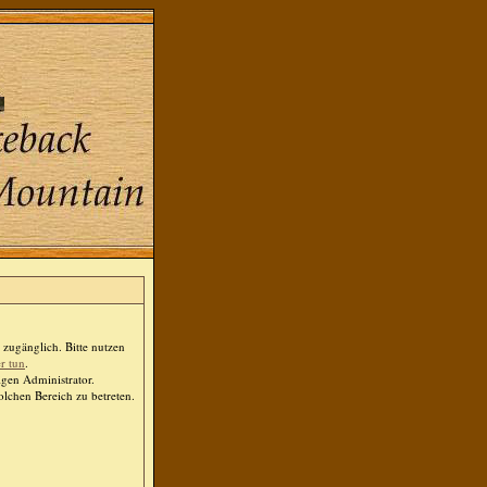
zugänglich. Bitte nutzen
er tun
.
igen Administrator.
lchen Bereich zu betreten.