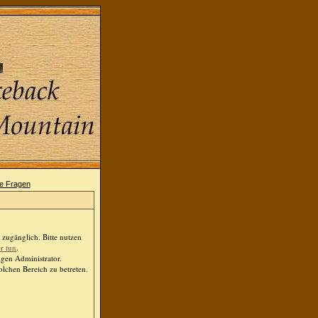
zugänglich. Bitte nutzen
er tun
.
igen Administrator.
lchen Bereich zu betreten.