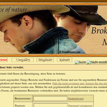
dieser Seite verwehrt.
ünde fehlt Ihnen die Berechtigung, diese Seite zu betreten:
 nicht angemeldet. Einige Bereiche und Funktionen im Forum sind nur für angemeldete Benutzer 
lichkeit auf dieser Seite, um sich anzumelden.
Falls Sie nicht registriert sind, können Sie dies hi
t könnte gesperrt worden sein. Melden Sie sich gegebenenfalls ab und kontaktieren den zuständ
m Forum, die bestimmten Benutzern vorbehalten sind. Sie haben möglicherweise versucht einen so
Benutzername:
Registrierung
Passwort:
Passwort vergessen