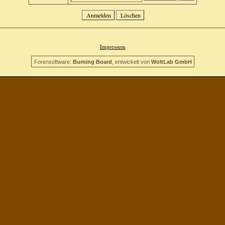
Impressum
Forensoftware:
Burning Board
, entwickelt von
WoltLab GmbH