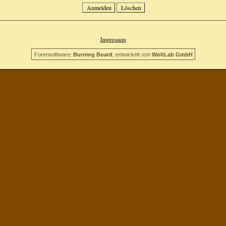
Impressum
Forensoftware:
Burning Board
, entwickelt von
WoltLab GmbH