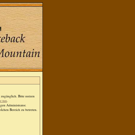
zugänglich. Bitte nutzen
er tun
.
igen Administrator.
lchen Bereich zu betreten.