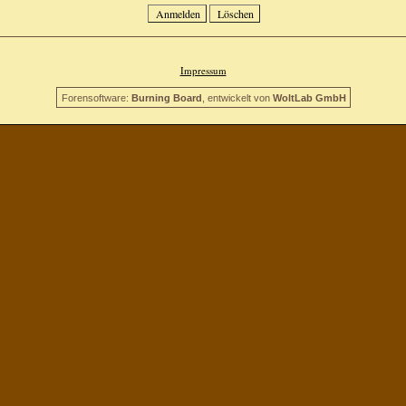
Impressum
Forensoftware:
Burning Board
, entwickelt von
WoltLab GmbH