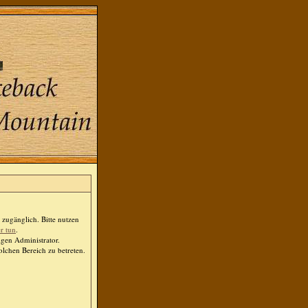
zugänglich. Bitte nutzen
er tun
.
igen Administrator.
lchen Bereich zu betreten.