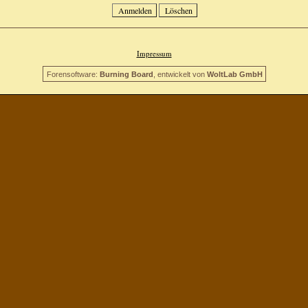
Impressum
Forensoftware:
Burning Board
, entwickelt von
WoltLab GmbH