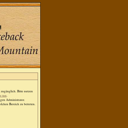
zugänglich. Bitte nutzen
er tun
.
igen Administrator.
lchen Bereich zu betreten.