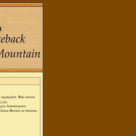
zugänglich. Bitte nutzen
er tun
.
igen Administrator.
lchen Bereich zu betreten.