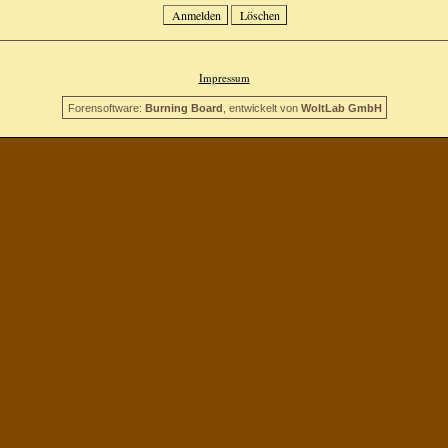
Impressum
Forensoftware:
Burning Board
, entwickelt von
WoltLab GmbH