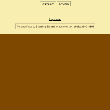
Impressum
Forensoftware:
Burning Board
, entwickelt von
WoltLab GmbH