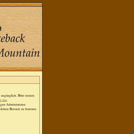
zugänglich. Bitte nutzen
er tun
.
igen Administrator.
lchen Bereich zu betreten.