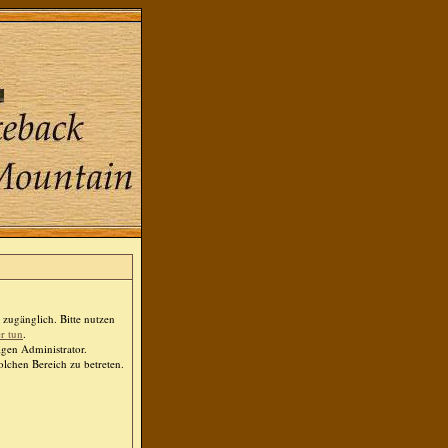
zugänglich. Bitte nutzen
er tun
.
igen Administrator.
lchen Bereich zu betreten.