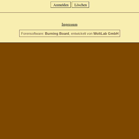
Impressum
Forensoftware:
Burning Board
, entwickelt von
WoltLab GmbH