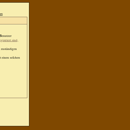
 Benutzer
egistriert sind,
 zuständigen
t einen solchen