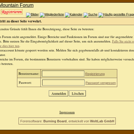
ritt zu dieser Seite verwehrt.
enden Gründe fehlt Ihnen die Berechtigung, diese Seite zu betreten:
im Forum nicht angemeldet. Einige Bereiche und Funktionen im Forum sind nur für angemeldete
. Bitte nutzen Sie die Eingabemöglichkeit auf dieser Seite, um sich anzumelden.
Falls Sie nicht r
 dies hier tun
.
zeraccount könnte gesperrt worden sein. Melden Sie sich gegebenenfalls ab und kontaktieren den
tor.
ereiche im Forum, die bestimmten Benutzern vorbehalten sind. Sie haben möglicherweise versuch
 betreten.
Benutzername:
Registrierung
Passwort:
Passwort vergessen
Impressum
Forensoftware:
Burning Board
, entwickelt von
WoltLab GmbH