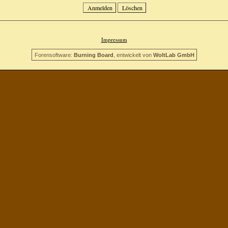
Impressum
Forensoftware:
Burning Board
, entwickelt von
WoltLab GmbH