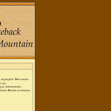
zugänglich. Bitte nutzen
er tun
.
igen Administrator.
lchen Bereich zu betreten.