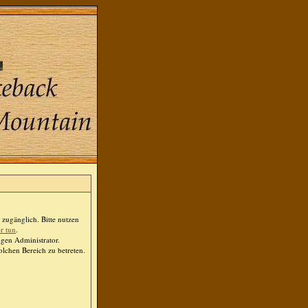
zugänglich. Bitte nutzen
er tun
.
igen Administrator.
lchen Bereich zu betreten.