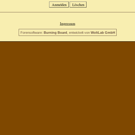
Impressum
Forensoftware:
Burning Board
, entwickelt von
WoltLab GmbH