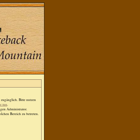
zugänglich. Bitte nutzen
er tun
.
igen Administrator.
lchen Bereich zu betreten.