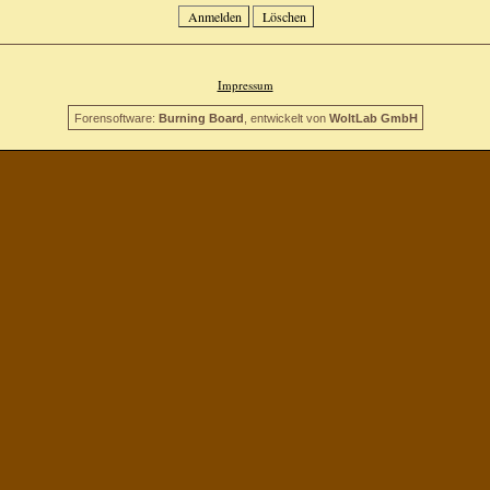
Impressum
Forensoftware:
Burning Board
, entwickelt von
WoltLab GmbH