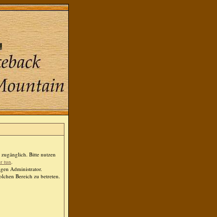
zugänglich. Bitte nutzen
er tun
.
igen Administrator.
lchen Bereich zu betreten.