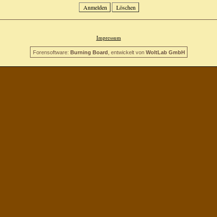
Impressum
Forensoftware:
Burning Board
, entwickelt von
WoltLab GmbH