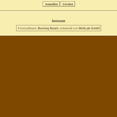
Impressum
Forensoftware:
Burning Board
, entwickelt von
WoltLab GmbH