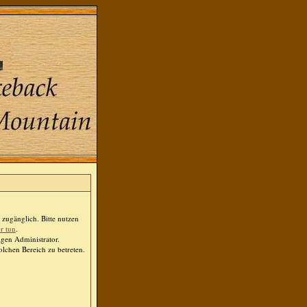
zugänglich. Bitte nutzen
er tun
.
igen Administrator.
lchen Bereich zu betreten.