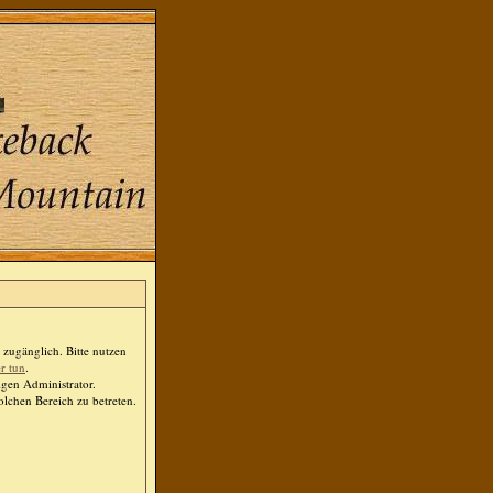
zugänglich. Bitte nutzen
er tun
.
igen Administrator.
lchen Bereich zu betreten.