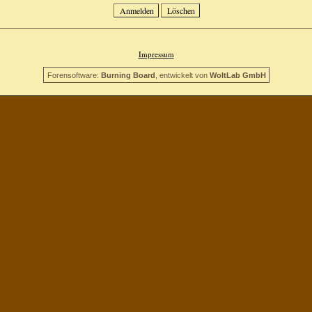
Impressum
Forensoftware:
Burning Board
, entwickelt von
WoltLab GmbH