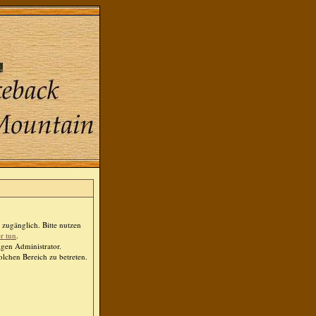
zugänglich. Bitte nutzen
er tun
.
igen Administrator.
lchen Bereich zu betreten.