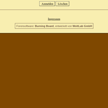
Impressum
Forensoftware:
Burning Board
, entwickelt von
WoltLab GmbH