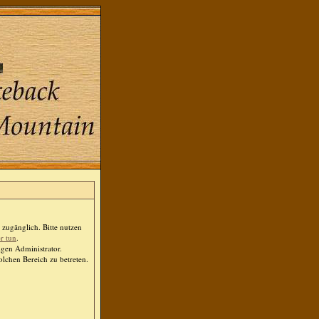
zugänglich. Bitte nutzen
er tun
.
igen Administrator.
lchen Bereich zu betreten.