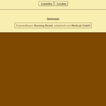
Impressum
Forensoftware:
Burning Board
, entwickelt von
WoltLab GmbH