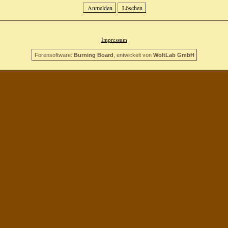
Impressum
Forensoftware:
Burning Board
, entwickelt von
WoltLab GmbH