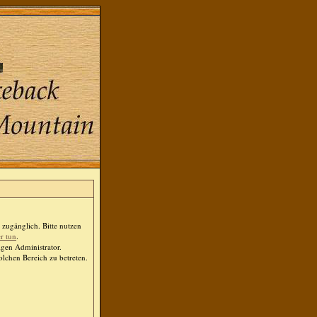
zugänglich. Bitte nutzen
er tun
.
igen Administrator.
lchen Bereich zu betreten.