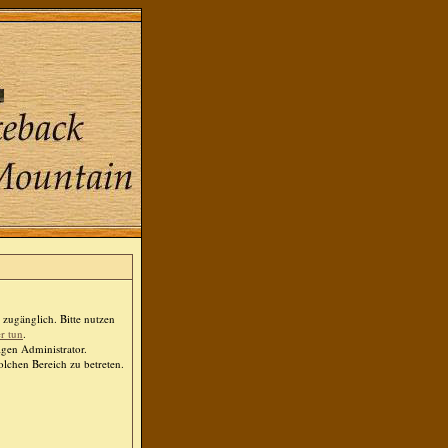
zugänglich. Bitte nutzen
er tun
.
igen Administrator.
lchen Bereich zu betreten.