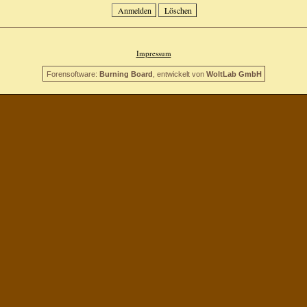
Impressum
Forensoftware:
Burning Board
, entwickelt von
WoltLab GmbH