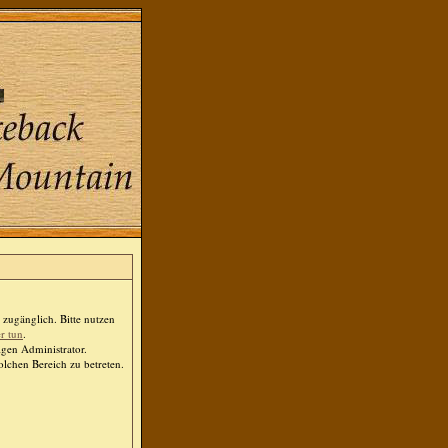
zugänglich. Bitte nutzen
er tun
.
igen Administrator.
lchen Bereich zu betreten.