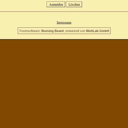
Impressum
Forensoftware:
Burning Board
, entwickelt von
WoltLab GmbH