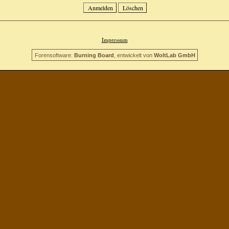
Impressum
Forensoftware:
Burning Board
, entwickelt von
WoltLab GmbH