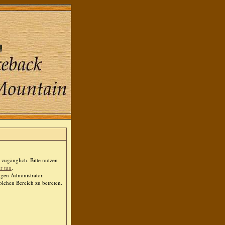
zugänglich. Bitte nutzen
er tun
.
igen Administrator.
lchen Bereich zu betreten.