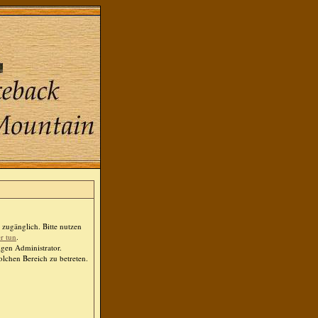
zugänglich. Bitte nutzen
er tun
.
igen Administrator.
lchen Bereich zu betreten.