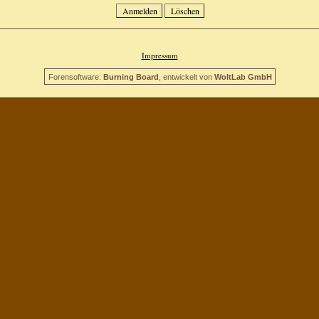
Impressum
Forensoftware:
Burning Board
, entwickelt von
WoltLab GmbH