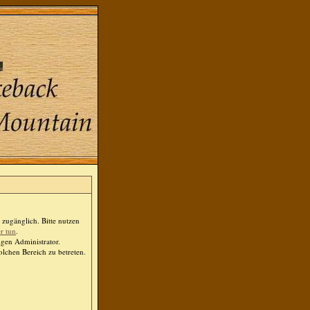
zugänglich. Bitte nutzen
er tun
.
igen Administrator.
lchen Bereich zu betreten.