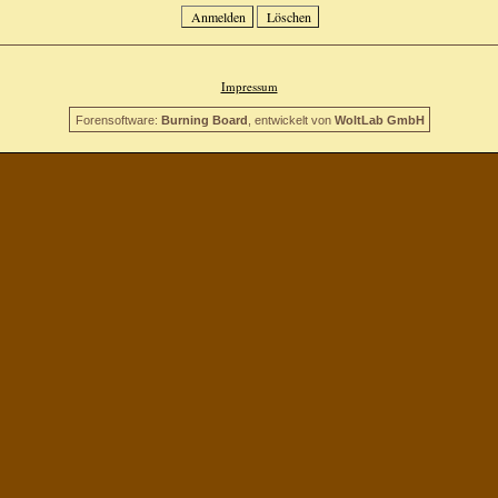
Impressum
Forensoftware:
Burning Board
, entwickelt von
WoltLab GmbH