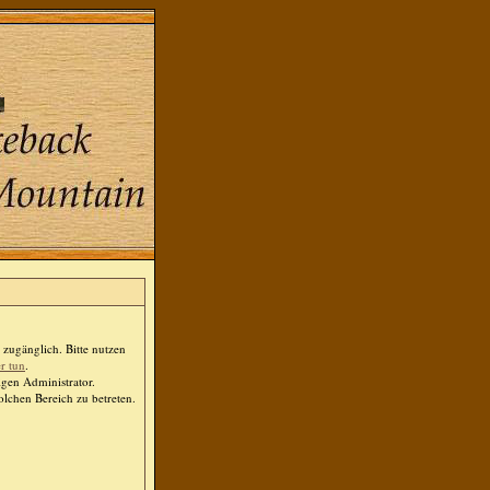
zugänglich. Bitte nutzen
er tun
.
igen Administrator.
lchen Bereich zu betreten.