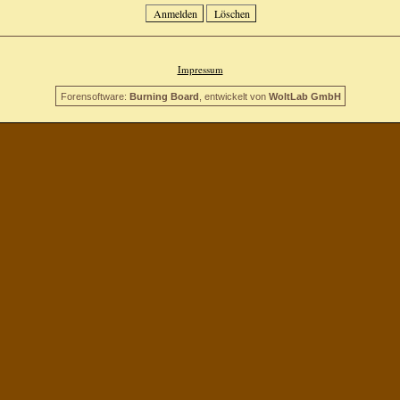
Impressum
Forensoftware:
Burning Board
, entwickelt von
WoltLab GmbH