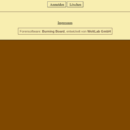
Impressum
Forensoftware:
Burning Board
, entwickelt von
WoltLab GmbH