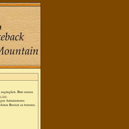
zugänglich. Bitte nutzen
er tun
.
igen Administrator.
lchen Bereich zu betreten.