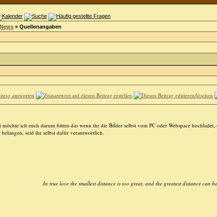
 News
»
Quellenangaben
 möchte ich euch darum bitten das wenn ihr die Bilder selbst vom PC oder Webspace hochladet, 
elangen, seid ihr selbst dafür verantwortlich.
In true love the smallest distance is too great, and the greatest distance can b