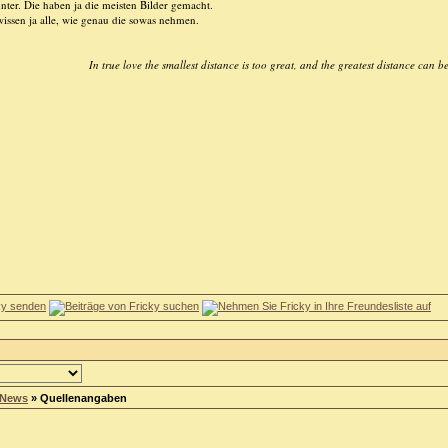
nter. Die haben ja die meisten Bilder gemacht.
wissen ja alle, wie genau die sowas nehmen.
In true love the smallest distance is too great, and the greatest distance can b
 News
»
Quellenangaben