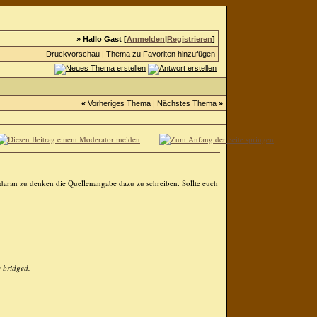
» Hallo Gast [
Anmelden
|
Registrieren
]
Druckvorschau
|
Thema zu Favoriten hinzufügen
«
Vorheriges Thema
|
Nächstes Thema
»
daran zu denken die Quellenangabe dazu zu schreiben. Sollte euch
e bridged.