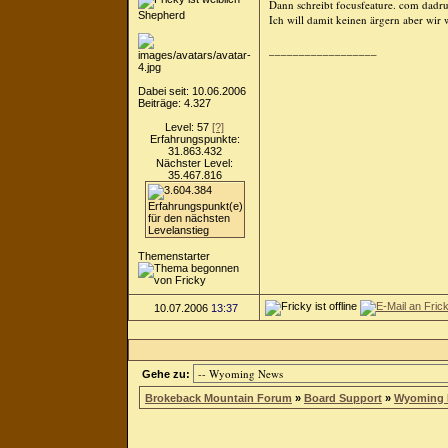
Dann schreibt focusfeature. com dadru
Shepherd
Ich will damit keinen ärgern aber wir 
__________________
Dabei seit: 10.06.2006
Beiträge: 4.327
Level: 57
[?]
Erfahrungspunkte:
31.863.432
Nächster Level:
35.467.816
Themenstarter
10.07.2006
13:37
Gehe zu:
Brokeback Mountain Forum
»
Board Support
»
Wyoming