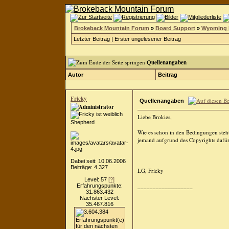
Brokeback Mountain Forum
»
Board Support
»
Wyoming
Letzter Beitrag
|
Erster ungelesener Beitrag
Quellenangaben
Autor
Beitrag
Fricky
Quellenangaben
Liebe Brokies,
Shepherd
Wie es schon in den Bedingungen steht
jemand aufgrund des Copyrights dafür b
Dabei seit: 10.06.2006
Beiträge: 4.327
LG, Fricky
Level: 57
[?]
__________________
Erfahrungspunkte:
31.863.432
Nächster Level:
35.467.816