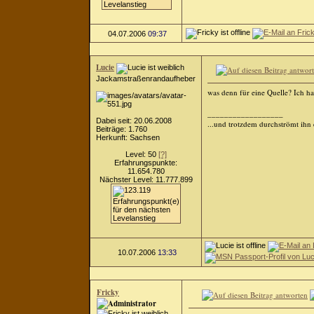
04.07.2006
09:37
Lucie
Jackamstraßenrandaufheber
was denn für eine Quelle? Ich ha
__________________
Dabei seit: 20.06.2008
...und trotzdem durchströmt ihn 
Beiträge: 1.760
Herkunft: Sachsen
Level: 50
[?]
Erfahrungspunkte:
11.654.780
Nächster Level: 11.777.899
10.07.2006
13:33
Fricky