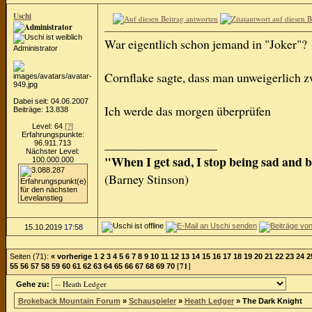
Uschi
War eigentlich schon jemand in "Joker"?
Administrator
Cornflake sagte, dass man unweigerlich z
Dabei seit: 04.06.2007
Ich werde das morgen überprüfen
Beiträge: 13.838
Level: 64
[?]
Erfahrungspunkte:
__________________
96.911.713
Nächster Level:
"When I get sad, I stop being sad and 
100.000.000
(Barney Stinson)
15.10.2019
17:58
Seiten (71):
« vorherige
1
2
3
4
5
6
7
8
9
10
11
12
13
14
15
16
17
18
19
20
21
22
23
24
2
[71]
55
56
57
58
59
60
61
62
63
64
65
66
67
68
69
70
Gehe zu:
Brokeback Mountain Forum
»
Schauspieler
»
Heath Ledger
»
The Dark Knight