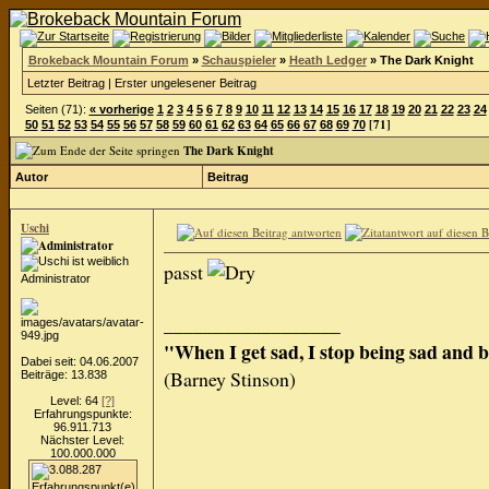
Brokeback Mountain Forum
»
Schauspieler
»
Heath Ledger
»
The Dark Knight
Letzter Beitrag
|
Erster ungelesener Beitrag
Seiten (71):
« vorherige
1
2
3
4
5
6
7
8
9
10
11
12
13
14
15
16
17
18
19
20
21
22
23
24
[71]
50
51
52
53
54
55
56
57
58
59
60
61
62
63
64
65
66
67
68
69
70
The Dark Knight
Autor
Beitrag
Uschi
passt
Administrator
__________________
"When I get sad, I stop being sad and 
Dabei seit: 04.06.2007
(Barney Stinson)
Beiträge: 13.838
Level: 64
[?]
Erfahrungspunkte:
96.911.713
Nächster Level:
100.000.000