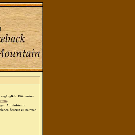
zugänglich. Bitte nutzen
er tun
.
igen Administrator.
lchen Bereich zu betreten.