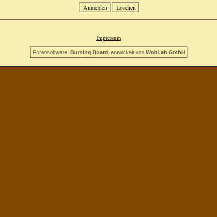
Impressum
Forensoftware:
Burning Board
, entwickelt von
WoltLab GmbH