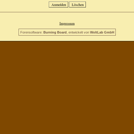
Impressum
Forensoftware:
Burning Board
, entwickelt von
WoltLab GmbH