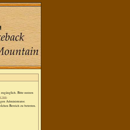
zugänglich. Bitte nutzen
er tun
.
igen Administrator.
lchen Bereich zu betreten.