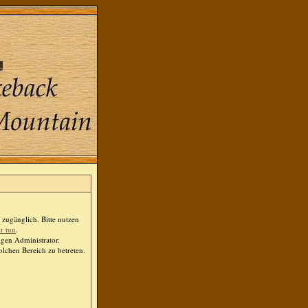
zugänglich. Bitte nutzen
er tun
.
igen Administrator.
lchen Bereich zu betreten.