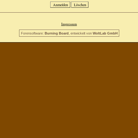
Impressum
Forensoftware:
Burning Board
, entwickelt von
WoltLab GmbH