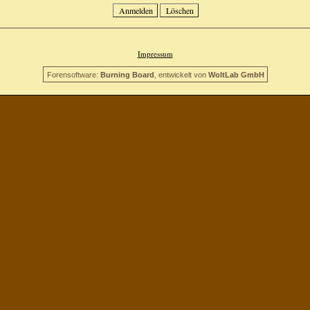
Impressum
Forensoftware:
Burning Board
, entwickelt von
WoltLab GmbH