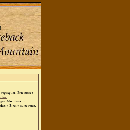
zugänglich. Bitte nutzen
er tun
.
igen Administrator.
lchen Bereich zu betreten.