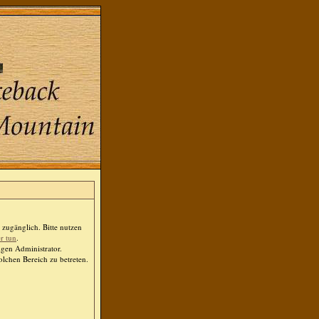
zugänglich. Bitte nutzen
er tun
.
igen Administrator.
lchen Bereich zu betreten.