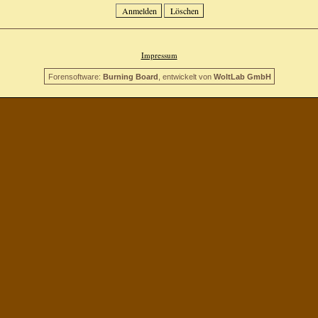
Impressum
Forensoftware:
Burning Board
, entwickelt von
WoltLab GmbH