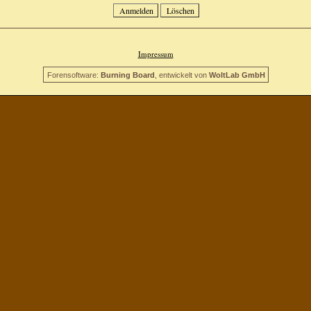
Impressum
Forensoftware:
Burning Board
, entwickelt von
WoltLab GmbH