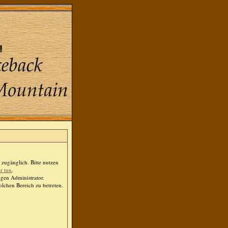
zugänglich. Bitte nutzen
er tun
.
igen Administrator.
lchen Bereich zu betreten.