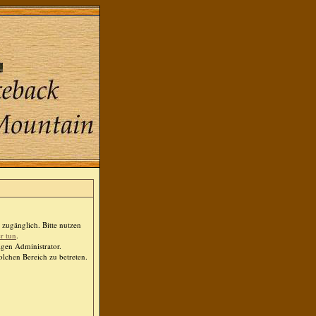
zugänglich. Bitte nutzen
er tun
.
igen Administrator.
lchen Bereich zu betreten.