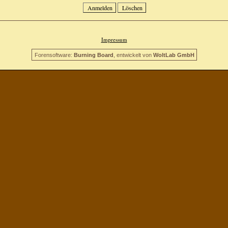
Impressum
Forensoftware:
Burning Board
, entwickelt von
WoltLab GmbH