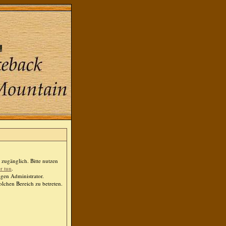
zugänglich. Bitte nutzen
er tun
.
igen Administrator.
lchen Bereich zu betreten.