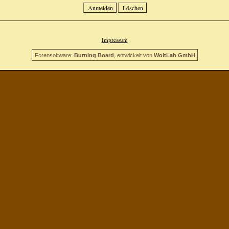
Impressum
Forensoftware:
Burning Board
, entwickelt von
WoltLab GmbH