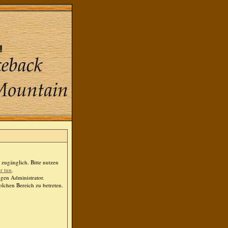
zugänglich. Bitte nutzen
er tun
.
igen Administrator.
lchen Bereich zu betreten.