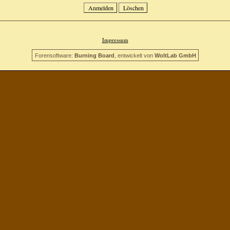
Impressum
Forensoftware:
Burning Board
, entwickelt von
WoltLab GmbH