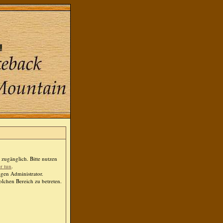
zugänglich. Bitte nutzen
er tun
.
igen Administrator.
lchen Bereich zu betreten.