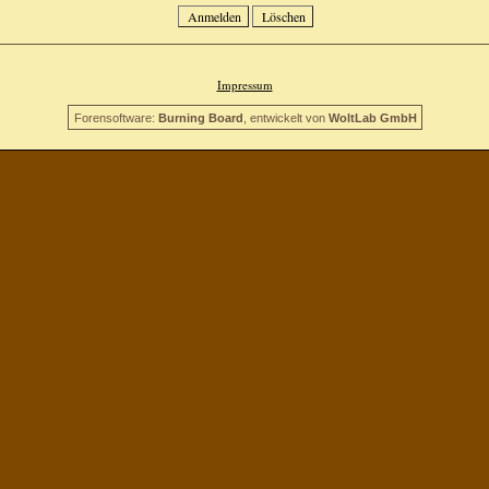
Impressum
Forensoftware:
Burning Board
, entwickelt von
WoltLab GmbH