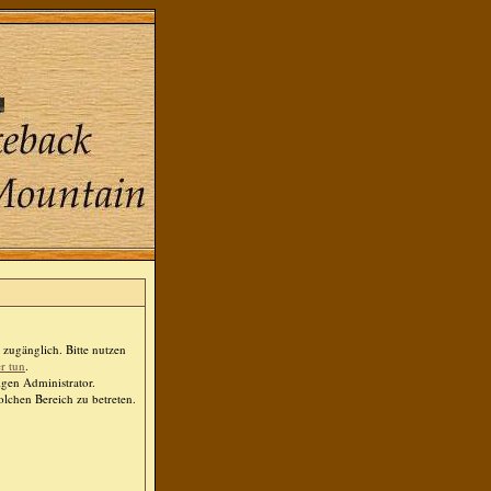
zugänglich. Bitte nutzen
er tun
.
igen Administrator.
lchen Bereich zu betreten.