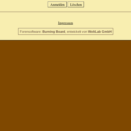
Impressum
Forensoftware:
Burning Board
, entwickelt von
WoltLab GmbH