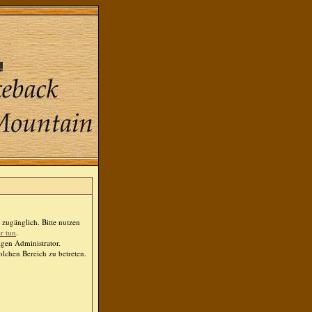
zugänglich. Bitte nutzen
er tun
.
igen Administrator.
lchen Bereich zu betreten.