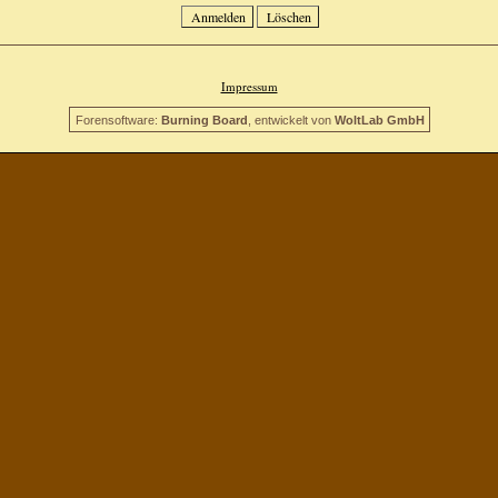
Impressum
Forensoftware:
Burning Board
, entwickelt von
WoltLab GmbH