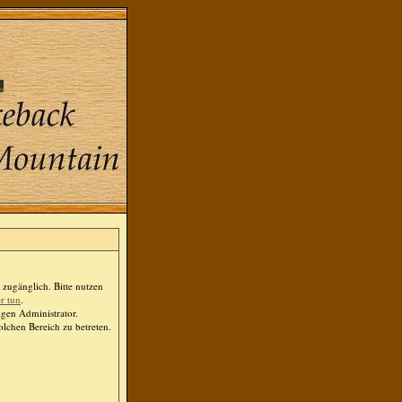
zugänglich. Bitte nutzen
er tun
.
igen Administrator.
lchen Bereich zu betreten.