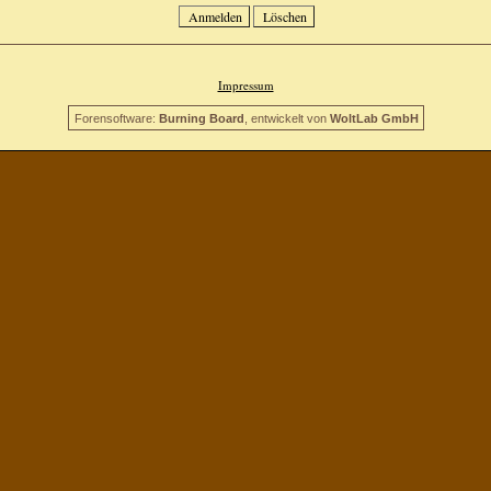
Impressum
Forensoftware:
Burning Board
, entwickelt von
WoltLab GmbH