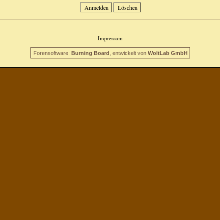
Impressum
Forensoftware:
Burning Board
, entwickelt von
WoltLab GmbH