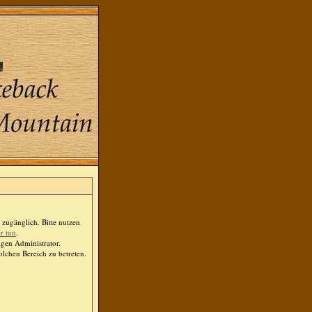
zugänglich. Bitte nutzen
er tun
.
igen Administrator.
lchen Bereich zu betreten.