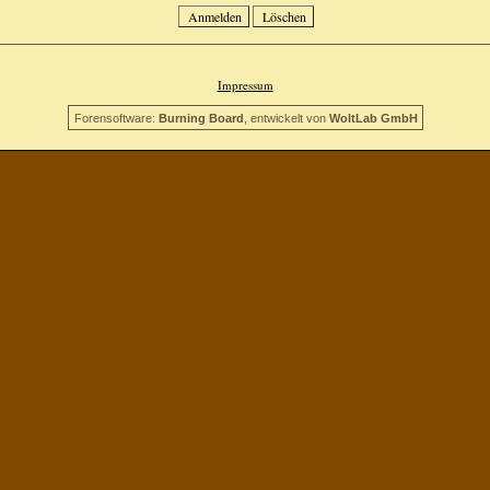
Impressum
Forensoftware:
Burning Board
, entwickelt von
WoltLab GmbH