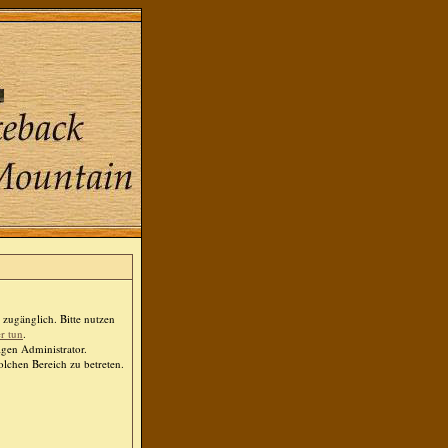
zugänglich. Bitte nutzen
er tun
.
igen Administrator.
lchen Bereich zu betreten.