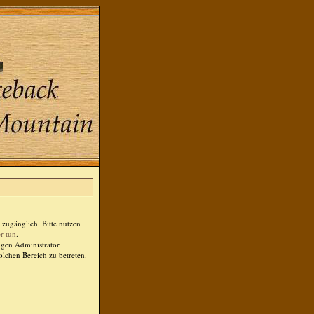
zugänglich. Bitte nutzen
er tun
.
igen Administrator.
lchen Bereich zu betreten.