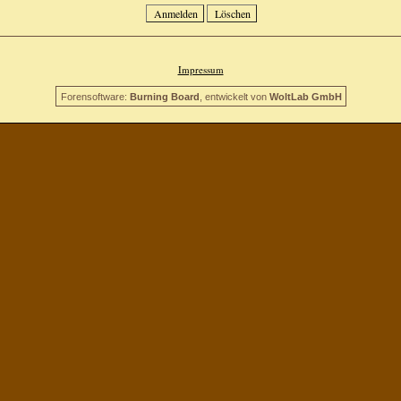
Impressum
Forensoftware:
Burning Board
, entwickelt von
WoltLab GmbH