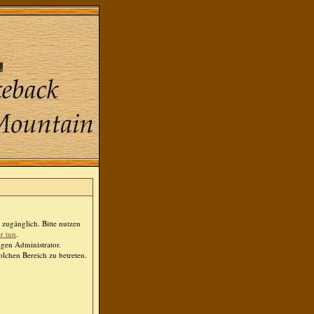
zugänglich. Bitte nutzen
er tun
.
igen Administrator.
lchen Bereich zu betreten.