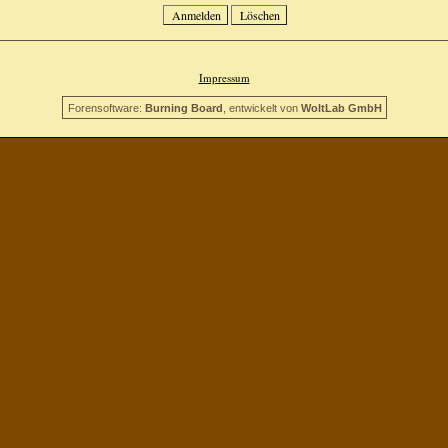
Impressum
Forensoftware:
Burning Board
, entwickelt von
WoltLab GmbH