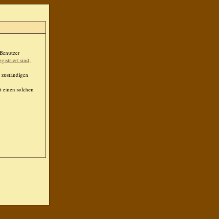
 Benutzer
egistriert sind,
 zuständigen
t einen solchen