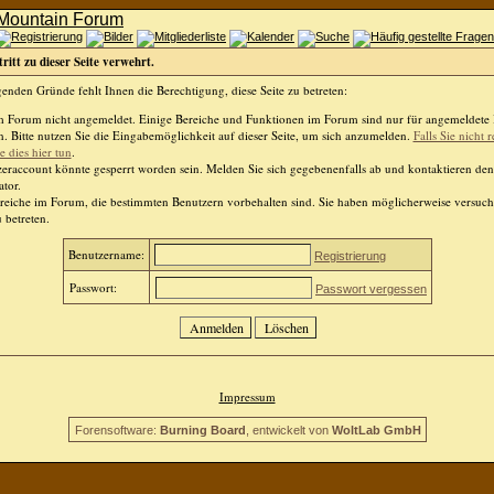
ritt zu dieser Seite verwehrt.
enden Gründe fehlt Ihnen die Berechtigung, diese Seite zu betreten:
im Forum nicht angemeldet. Einige Bereiche und Funktionen im Forum sind nur für angemeldete
. Bitte nutzen Sie die Eingabemöglichkeit auf dieser Seite, um sich anzumelden.
Falls Sie nicht r
 dies hier tun
.
zeraccount könnte gesperrt worden sein. Melden Sie sich gegebenenfalls ab und kontaktieren den
tor.
ereiche im Forum, die bestimmten Benutzern vorbehalten sind. Sie haben möglicherweise versuch
 betreten.
Benutzername:
Registrierung
Passwort:
Passwort vergessen
Impressum
Forensoftware:
Burning Board
, entwickelt von
WoltLab GmbH