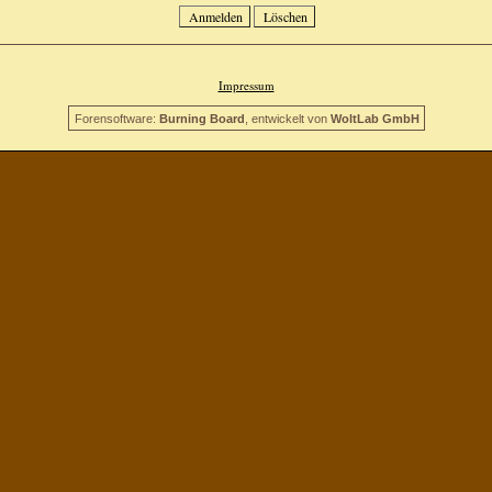
Impressum
Forensoftware:
Burning Board
, entwickelt von
WoltLab GmbH