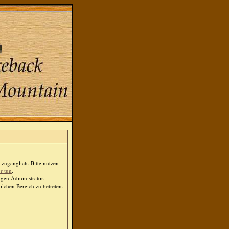
zugänglich. Bitte nutzen
er tun
.
igen Administrator.
lchen Bereich zu betreten.