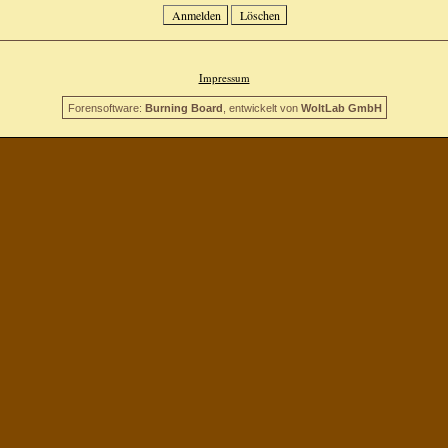
Impressum
Forensoftware:
Burning Board
, entwickelt von
WoltLab GmbH