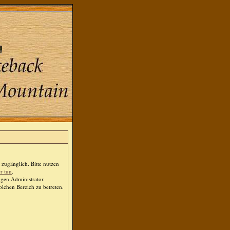
zugänglich. Bitte nutzen
er tun
.
igen Administrator.
lchen Bereich zu betreten.